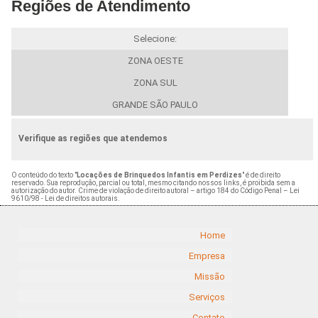
Regiões de Atendimento
Selecione:
ZONA OESTE
ZONA SUL
GRANDE SÃO PAULO
Verifique as regiões que atendemos
O conteúdo do texto "
Locações de Brinquedos Infantis em Perdizes
" é de direito
reservado. Sua reprodução, parcial ou total, mesmo citando nossos links, é proibida sem a
autorização do autor. Crime de violação de direito autoral – artigo 184 do Código Penal –
Lei
9610/98 - Lei de direitos autorais
.
Home
Empresa
Missão
Serviços
Contato