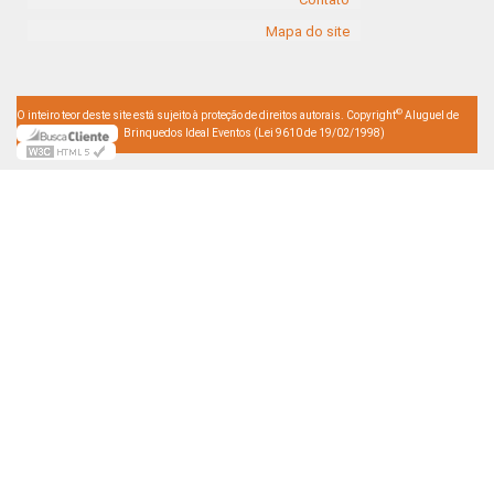
Mapa do site
©
O inteiro teor deste site está sujeito à proteção de direitos autorais. Copyright
Aluguel de
Brinquedos Ideal Eventos (Lei 9610 de 19/02/1998)