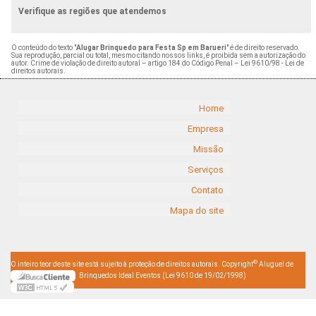
Verifique as regiões que atendemos
O conteúdo do texto "
Alugar Brinquedo para Festa Sp em Barueri
" é de direito reservado.
Sua reprodução, parcial ou total, mesmo citando nossos links, é proibida sem a autorização do
autor. Crime de violação de direito autoral – artigo 184 do Código Penal –
Lei 9610/98 - Lei de
direitos autorais
.
Home
Empresa
Missão
Serviços
Contato
Mapa do site
©
O inteiro teor deste site está sujeito à proteção de direitos autorais. Copyright
Aluguel de
Brinquedos Ideal Eventos (Lei 9610 de 19/02/1998)