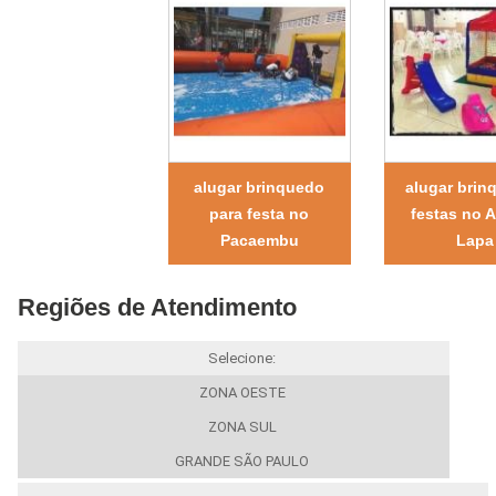
alugar brinquedo
alugar brin
para festa no
festas no A
Pacaembu
Lapa
Regiões de Atendimento
Selecione:
ZONA OESTE
ZONA SUL
GRANDE SÃO PAULO