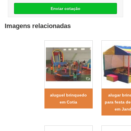
Enviar cotação
Imagens relacionadas
aluguel brinquedo
alugar bri
em Cotia
para festa de
em Jand