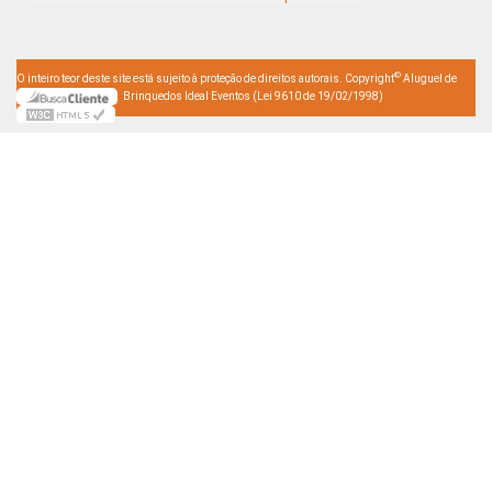
©
O inteiro teor deste site está sujeito à proteção de direitos autorais. Copyright
Aluguel de
Brinquedos Ideal Eventos (Lei 9610 de 19/02/1998)