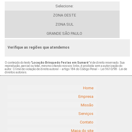
Selecione:
ZONA OESTE
ZONA SUL
GRANDE SÃO PAULO
Verifique as regiões que atendemos
O conteúdo do texto "
Locação Brinquedo Festas em Sumaré
" é de direito reservado. Sua
reprodução, parcial ou total, mesmo citando nossos links, é proibida sem a autorização do
autor. Crime de violação de direito autoral – artigo 184 do Código Penal –
Lei 9610/98 - Lei de
direitos autorais
.
Home
Empresa
Missão
Serviços
Contato
Mapa do site