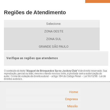
Regiões de Atendimento
Selecione:
ZONA OESTE
ZONA SUL
GRANDE SÃO PAULO
Verifique as regiões que atendemos
O conteúdo do texto "
Aluguel de Brinquedos Sp no Jockey Club
" é de direito reservado. Sua
reprodução, parcial ou total, mesmo citando nossos links, é proibida sem a autorização do
autor. Crime de violação de direito autoral – artigo 184 do Código Penal –
Lei 9610/98 - Lei de
direitos autorais
.
Home
Empresa
Missão