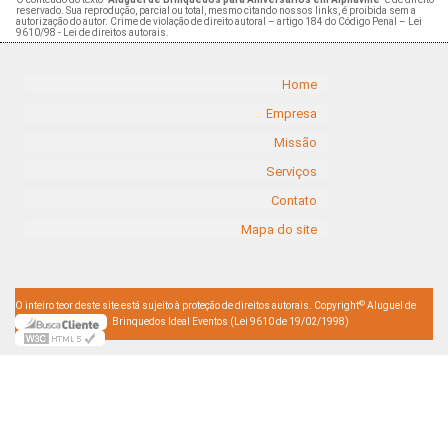
reservado. Sua reprodução, parcial ou total, mesmo citando nossos links, é proibida sem a
autorização do autor. Crime de violação de direito autoral – artigo 184 do Código Penal –
Lei
9610/98 - Lei de direitos autorais
.
Home
Empresa
Missão
Serviços
Contato
Mapa do site
©
O inteiro teor deste site está sujeito à proteção de direitos autorais. Copyright
Aluguel de
Brinquedos Ideal Eventos (Lei 9610 de 19/02/1998)