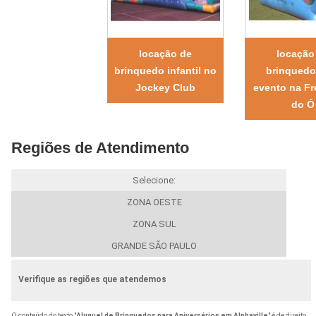
locação de
locação
brinquedo infantil no
brinquedo
Jockey Club
evento na Fr
do Ó
Regiões de Atendimento
Selecione:
ZONA OESTE
ZONA SUL
GRANDE SÃO PAULO
Verifique as regiões que atendemos
O conteúdo do texto "
Aluguel de Brinquedos para Aniversários em Alphaville
" é de direito