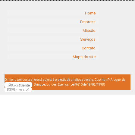
Home
Empresa
Missão
Serviços
Contato
Mapa do site
©
O inteiro teor deste site está sujeito à proteção de direitos autorais. Copyright
Aluguel de
Brinquedos Ideal Eventos (Lei 9610 de 19/02/1998)