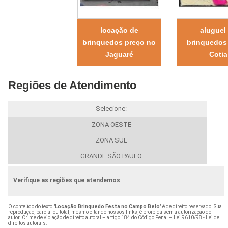
locação de
aluguel
brinquedos preço no
brinquedos
Jaguaré
Cotia
Regiões de Atendimento
Selecione:
ZONA OESTE
ZONA SUL
GRANDE SÃO PAULO
Verifique as regiões que atendemos
O conteúdo do texto "
Locação Brinquedo Festa no Campo Belo
" é de direito reservado. Sua
reprodução, parcial ou total, mesmo citando nossos links, é proibida sem a autorização do
autor. Crime de violação de direito autoral – artigo 184 do Código Penal –
Lei 9610/98 - Lei de
direitos autorais
.