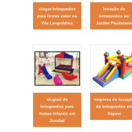
alugar brinquedos
locação de
para festas valor na
brinquedos no
Vila Leopoldina
Jardim Paulistan
aluguel de
empresa de locaç
brinquedos para
de brinquedos e
festas infantis em
Itapevi
Jundiaí