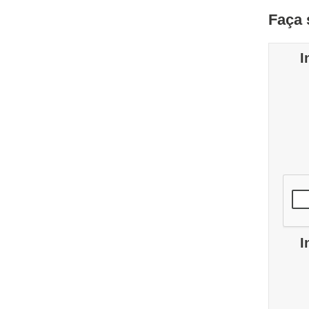
Faça 
I
I