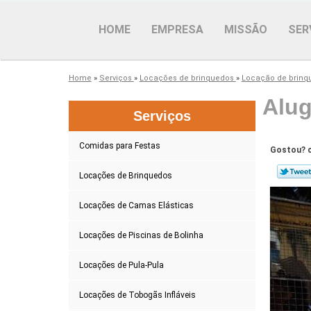
HOME
EMPRESA
MISSÃO
SER
Home
»
Serviços
»
Locações de brinquedos
»
Locação de brinq
Alug
Serviços
Comidas para Festas
Gostou? c
Locações de Brinquedos
Locações de Camas Elásticas
Locações de Piscinas de Bolinha
Locações de Pula-Pula
Locações de Tobogãs Infláveis