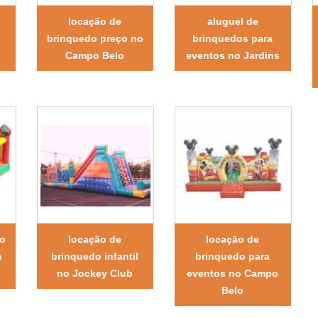
locação de
aluguel de
brinquedo preço no
brinquedos para
o
Campo Belo
eventos no Jardins
ão
locação de
locação de
m
brinquedo infantil
brinquedo para
no Jockey Club
eventos no Campo
Belo