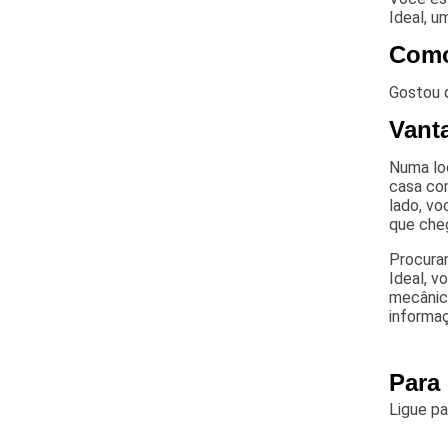
Ideal, 
Como
Gostou d
Vant
Numa lo
casa com
lado, v
que che
Procuran
Ideal, v
mecânic
informa
Para
Ligue p