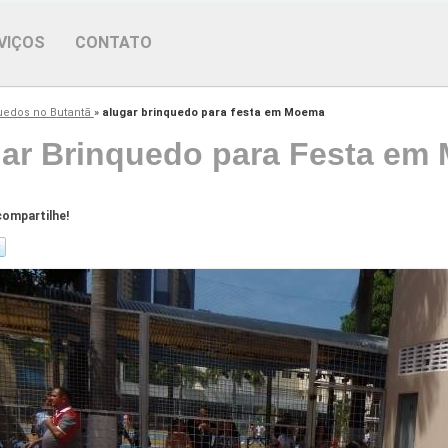
VIÇOS
CONTATO
uedos no Butantã
»
alugar brinquedo para festa em Moema
ar Brinquedo para Festa em
ompartilhe!