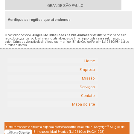
GRANDE SÃO PAULO
Verifique as regiões que atendemos
O conteúdo do texto "
Aluguel de Brinquedos na Vila Andrade
" é de direito reservado. Sua
reprodução, parcial ou total, mesmo citando nossos links, é proibida sem a autorização do
autor. Crime de violação de direito autoral – artigo 184 do Código Penal –
Lei 9610/98 - Lei de
direitos autorais
.
Home
Empresa
Missão
Serviços
Contato
Mapa do site
©
O inteiro teor deste site está sujeito à proteção de direitos autorais. Copyright
Aluguel de
Brinquedos Ideal Eventos (Lei 9610 de 19/02/1998)