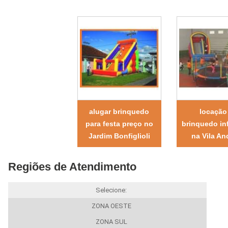
alugar brinquedo
locação
para festa preço no
brinquedo inf
Jardim Bonfiglioli
na Vila An
Regiões de Atendimento
Selecione:
ZONA OESTE
ZONA SUL