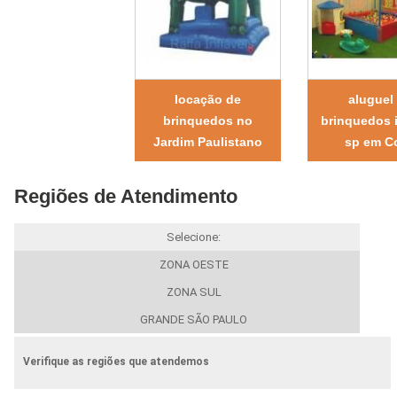
locação de
aluguel
brinquedos no
brinquedos i
Jardim Paulistano
sp em Co
Regiões de Atendimento
Selecione:
ZONA OESTE
ZONA SUL
GRANDE SÃO PAULO
Verifique as regiões que atendemos