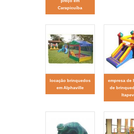
preço em
Carapicuíba
locação brinquedos
empresa de 
em Alphaville
de brinque
Itapev