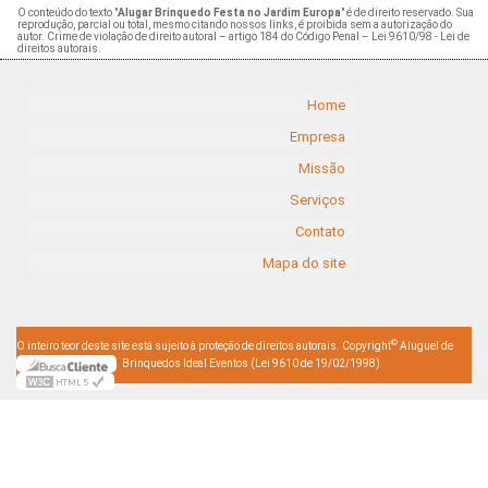
O conteúdo do texto "
Alugar Brinquedo Festa no Jardim Europa
" é de direito reservado. Sua
reprodução, parcial ou total, mesmo citando nossos links, é proibida sem a autorização do
autor. Crime de violação de direito autoral – artigo 184 do Código Penal –
Lei 9610/98 - Lei de
direitos autorais
.
Home
Empresa
Missão
Serviços
Contato
Mapa do site
©
O inteiro teor deste site está sujeito à proteção de direitos autorais. Copyright
Aluguel de
Brinquedos Ideal Eventos (Lei 9610 de 19/02/1998)