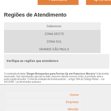
Regiões de Atendimento
Selecione:
ZONA OESTE
ZONA SUL
GRANDE SÃO PAULO
Verifique as regiões que atendemos
O conteúdo do texto "
Alugar Brinquedos para Festas Sp em Francisco Morato
" é de direito
reservado. Sua reprodução, parcial ou total, mesmo citando nossos links, é proibida sem a
autorização do autor. Crime de violação de direito autoral – artigo 184 do Código Penal –
Lei
9610/98 - Lei de direitos autorais
.
Home
Empresa
Missão