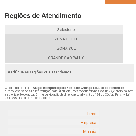
Regiões de Atendimento
Selecione:
ZONA OESTE
ZONA SUL
GRANDE SÃO PAULO
Verifique as regiões que atendemos
O conteúdo do texto "
Alugar Brinquedo para Festa de Criança no Alto de Pinheiros
" é de
direito reservado. Sua reprodução, parcial ou total, mesmo citando nossos links, é proibida sem
a autorização do autor. Crime de violação de direito autoral – artigo 184 do Código Penal –
Lei
9610/98 - Lei de direitos autorais
.
Home
Empresa
Missão