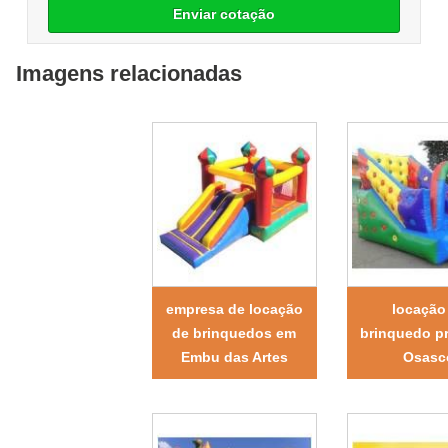
Enviar cotação
Imagens relacionadas
empresa de locação
locação
de brinquedos em
brinquedo p
Embu das Artes
Osasc