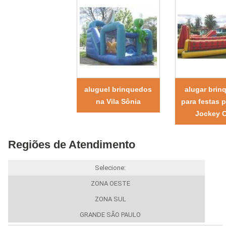
aluguel brinquedos
alugar brin
na Vila Sônia
para festas 
Jockey 
Regiões de Atendimento
Selecione:
ZONA OESTE
ZONA SUL
GRANDE SÃO PAULO