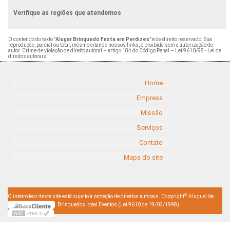
Verifique as regiões que atendemos
O conteúdo do texto "
Alugar Brinquedo Festa em Perdizes
" é de direito reservado. Sua
reprodução, parcial ou total, mesmo citando nossos links, é proibida sem a autorização do
autor. Crime de violação de direito autoral – artigo 184 do Código Penal –
Lei 9610/98 - Lei de
direitos autorais
.
Home
Empresa
Missão
Serviços
Contato
Mapa do site
©
O inteiro teor deste site está sujeito à proteção de direitos autorais. Copyright
Aluguel de
Brinquedos Ideal Eventos (Lei 9610 de 19/02/1998)