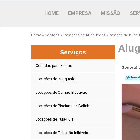
HOME
EMPRESA
MISSÃO
SER
Home
»
Serviços
»
Locações de brinquedos
»
locação de brinque
Alug
Serviços
Comidas para Festas
Gostou? c
Locações de Brinquedos
Locações de Camas Elásticas
Locações de Piscinas de Bolinha
Locações de Pula-Pula
Locações de Tobogãs Infláveis