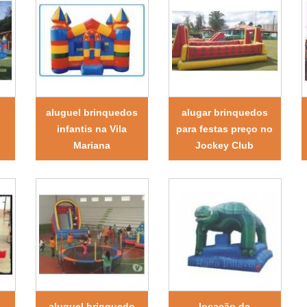
aluguel brinquedos
alugar brinquedos
o
infantis na Vila
para festas preço no
Mariana
Jockey Club
aluguel brinquedo
locação de