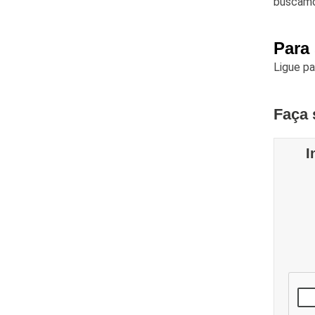
buscamos
Para
Ligue p
Faça 
I