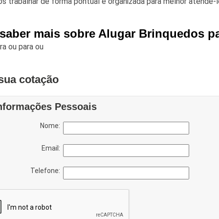
 trabalhar de forma pontual e organizada para melhor atendê-l
 saber mais sobre Alugar Brinquedos pa
ara
ou para
ou
sua cotação
nformações Pessoais
Nome:
Email:
Telefone: