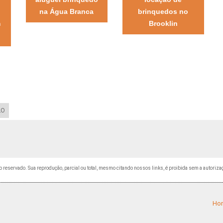
na Água Branca
brinquedos no
m
Brooklin
LO
ito reservado. Sua reprodução, parcial ou total, mesmo citando nossos links, é proibida sem a autoriza
Ho