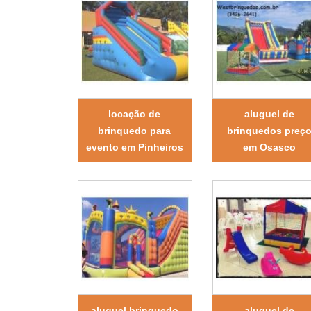
locação de
aluguel de
brinquedo para
brinquedos preç
evento em Pinheiros
em Osasco
aluguel brinquedo
aluguel de