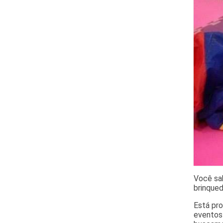
Você sab
brinqued
Está pro
eventos 