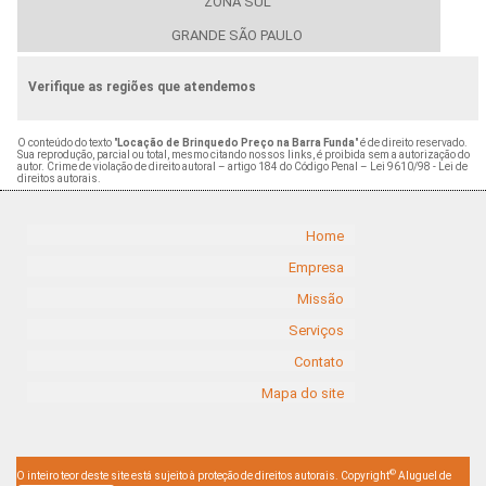
ZONA SUL
GRANDE SÃO PAULO
Verifique as regiões que atendemos
O conteúdo do texto "
Locação de Brinquedo Preço na Barra Funda
" é de direito reservado.
Sua reprodução, parcial ou total, mesmo citando nossos links, é proibida sem a autorização do
autor. Crime de violação de direito autoral – artigo 184 do Código Penal –
Lei 9610/98 - Lei de
direitos autorais
.
Home
Empresa
Missão
Serviços
Contato
Mapa do site
©
O inteiro teor deste site está sujeito à proteção de direitos autorais. Copyright
Aluguel de