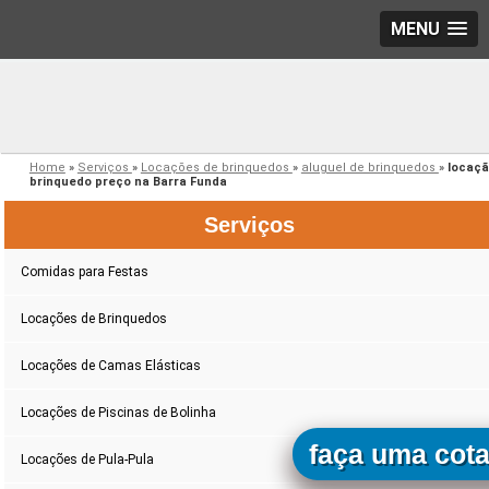
MENU
Home
»
Serviços
»
Locações de brinquedos
»
aluguel de brinquedos
»
locaçã
brinquedo preço na Barra Funda
Serviços
Comidas para Festas
Locações de Brinquedos
Locações de Camas Elásticas
Locações de Piscinas de Bolinha
faça uma cot
Locações de Pula-Pula