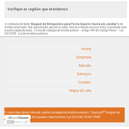
Verifique as regiões que atendemos
O conteúdo do texto "
Aluguel de Brinquedos para Festa Quanto Custa em Jundiaí
" é de
direito reservado. Sua reprodução, parcial ou total, mesmo citando nossos links, é proibida sem
a autorização do autor. Crime de violação de direito autoral – artigo 184 do Código Penal –
Lei
9610/98 - Lei de direitos autorais
.
Home
Empresa
Missão
Serviços
Contato
Mapa do site
©
O inteiro teor deste site está sujeito à proteção de direitos autorais. Copyright
Aluguel de
Brinquedos Ideal Eventos (Lei 9610 de 19/02/1998)