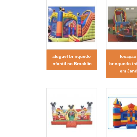
aluguel brinquedo
locação
infantil no Brooklin
brinquedo inf
em Jand