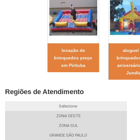
locação de
aluguel
brinquedos preço
brinquedos
em Pirituba
aniversári
Jundia
Regiões de Atendimento
Selecione:
ZONA OESTE
ZONA SUL
GRANDE SÃO PAULO