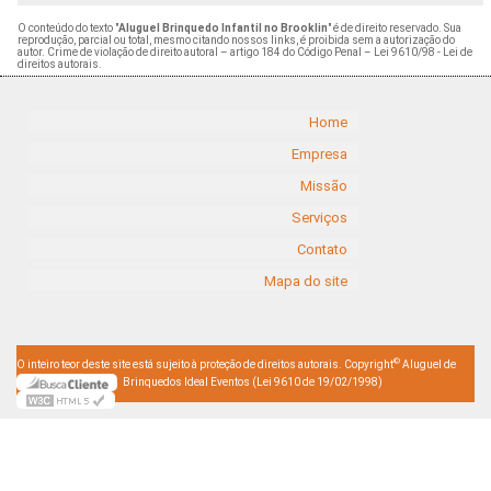
O conteúdo do texto "
Aluguel Brinquedo Infantil no Brooklin
" é de direito reservado. Sua
reprodução, parcial ou total, mesmo citando nossos links, é proibida sem a autorização do
autor. Crime de violação de direito autoral – artigo 184 do Código Penal –
Lei 9610/98 - Lei de
direitos autorais
.
Home
Empresa
Missão
Serviços
Contato
Mapa do site
©
O inteiro teor deste site está sujeito à proteção de direitos autorais. Copyright
Aluguel de
Brinquedos Ideal Eventos (Lei 9610 de 19/02/1998)