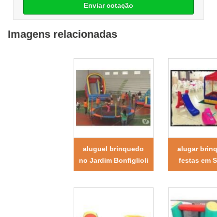
Enviar cotação
Imagens relacionadas
aluguel brinquedo
alugar brin
no Jardim Bonfiglioli
festas em 