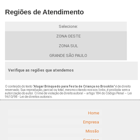
Regiões de Atendimento
Selecione:
ZONA OESTE
ZONA SUL
GRANDE SÃO PAULO
Verifique as regiões que atendemos
O conteúdo do texto "
Alugar Brinquedo para Festa de Criança no Brooklin
" é de direito
reservado. Sua reprodução, parcial ou total, mesmo citando nossos links, é proibida sem a
autorização do autor. Crime de violação de direito autoral – artigo 184 do Código Penal –
Lei
9610/98 - Lei de direitos autorais
.
Home
Empresa
Missão