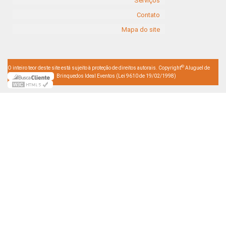
Serviços
Contato
Mapa do site
©
O inteiro teor deste site está sujeito à proteção de direitos autorais. Copyright
Aluguel de
Brinquedos Ideal Eventos (Lei 9610 de 19/02/1998)