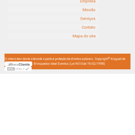
Empresa
Missão
Serviços
Contato
Mapa do site
©
O inteiro teor deste site está sujeito à proteção de direitos autorais. Copyright
Aluguel de
Brinquedos Ideal Eventos (Lei 9610 de 19/02/1998)