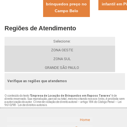
brinquedos preço no
infantil em P
Campo Belo
Regiões de Atendimento
Selecione:
ZONA OESTE
ZONA SUL
GRANDE SÃO PAULO
Verifique as regiões que atendemos
O conteúdo do texto "
Empresa de Locação de Brinquedos em Raposo Tavares
" é de
direito reservado. Sua reprodução, parcial ou total, mesmo citando nossos links, é proibida sem
a autorização do autor. Crime de violação de direito autoral – artigo 184 do Código Penal –
Lei
9610/98 - Lei de direitos autorais
.
Home