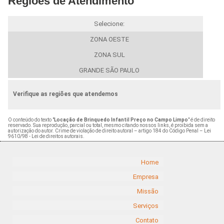
Regiões de Atendimento
Selecione:
ZONA OESTE
ZONA SUL
GRANDE SÃO PAULO
Verifique as regiões que atendemos
O conteúdo do texto "
Locação de Brinquedo Infantil Preço no Campo Limpo
" é de direito
reservado. Sua reprodução, parcial ou total, mesmo citando nossos links, é proibida sem a
autorização do autor. Crime de violação de direito autoral – artigo 184 do Código Penal –
Lei
9610/98 - Lei de direitos autorais
.
Home
Empresa
Missão
Serviços
Contato