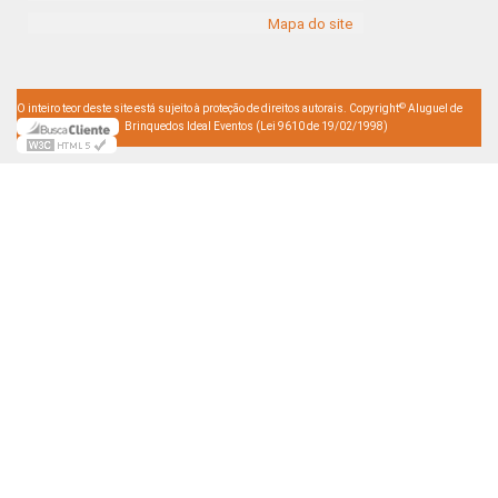
Mapa do site
©
O inteiro teor deste site está sujeito à proteção de direitos autorais. Copyright
Aluguel de
Brinquedos Ideal Eventos (Lei 9610 de 19/02/1998)