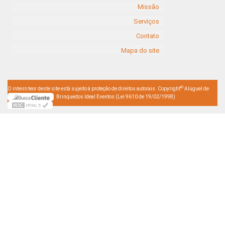
Missão
Serviços
Contato
Mapa do site
©
O inteiro teor deste site está sujeito à proteção de direitos autorais. Copyright
Aluguel de
Brinquedos Ideal Eventos (Lei 9610 de 19/02/1998)