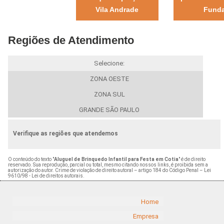
Vila Andrade
Fund
Regiões de Atendimento
Selecione:
ZONA OESTE
ZONA SUL
GRANDE SÃO PAULO
Verifique as regiões que atendemos
O conteúdo do texto "
Aluguel de Brinquedo Infantil para Festa em Cotia
" é de direito
reservado. Sua reprodução, parcial ou total, mesmo citando nossos links, é proibida sem a
autorização do autor. Crime de violação de direito autoral – artigo 184 do Código Penal –
Lei
9610/98 - Lei de direitos autorais
.
Home
Empresa