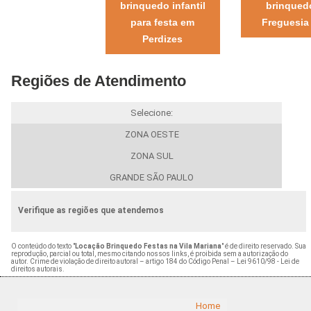
brinquedo infantil
brinqued
para festa em
Freguesia
Perdizes
Regiões de Atendimento
Selecione:
ZONA OESTE
ZONA SUL
GRANDE SÃO PAULO
Verifique as regiões que atendemos
O conteúdo do texto "
Locação Brinquedo Festas na Vila Mariana
" é de direito reservado. Sua
reprodução, parcial ou total, mesmo citando nossos links, é proibida sem a autorização do
autor. Crime de violação de direito autoral – artigo 184 do Código Penal –
Lei 9610/98 - Lei de
direitos autorais
.
Home