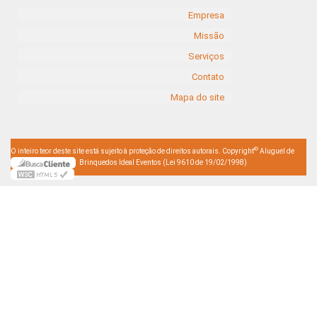
Empresa
Missão
Serviços
Contato
Mapa do site
©
O inteiro teor deste site está sujeito à proteção de direitos autorais. Copyright
Aluguel de
Brinquedos Ideal Eventos (Lei 9610 de 19/02/1998)