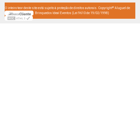
©
O inteiro teor deste site está sujeito à proteção de direitos autorais. Copyright
Aluguel de
Brinquedos Ideal Eventos (Lei 9610 de 19/02/1998)