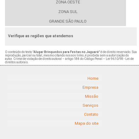
ZONA OESTE
ZONA SUL
GRANDE SÃO PAULO
Verifique as regiões que atendemos
O conteúdo do texto "
Alugar Brinquedos para Festas no Jaguaré
" é de direito reservado. Sua
reprodução, parcial ou total, mesmo citando nossos links, é proibida sem a autorização do
autor. Crime de violação de direito autoral – artigo 184 do Código Penal –
Lei 9610/98 - Lei de
direitos autorais
.
Home
Empresa
Missão
Serviços
Contato
Mapa do site