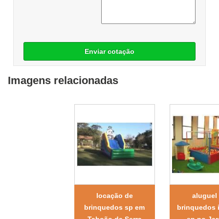
Enviar cotação
Imagens relacionadas
locação de
aluguel
brinquedos sp em
brinquedos i