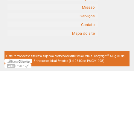
Missão
Serviços
Contato
Mapa do site
©
O inteiro teor deste site está sujeito à proteção de direitos autorais. Copyright
Aluguel de
Brinquedos Ideal Eventos (Lei 9610 de 19/02/1998)