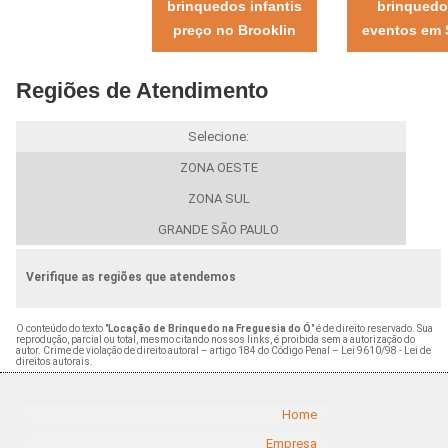
brinquedos infantis
brinquedo
preço no Brooklin
eventos em
Regiões de Atendimento
Selecione:
ZONA OESTE
ZONA SUL
GRANDE SÃO PAULO
Verifique as regiões que atendemos
O conteúdo do texto "
Locação de Brinquedo na Freguesia do Ó
" é de direito reservado. Sua
reprodução, parcial ou total, mesmo citando nossos links, é proibida sem a autorização do
autor. Crime de violação de direito autoral – artigo 184 do Código Penal –
Lei 9610/98 - Lei de
direitos autorais
.
Home
Empresa