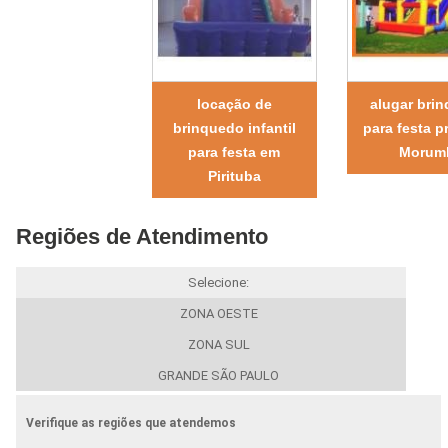
locação de
alugar bri
brinquedo infantil
para festa p
para festa em
Morum
Pirituba
Regiões de Atendimento
Selecione:
ZONA OESTE
ZONA SUL
GRANDE SÃO PAULO
Verifique as regiões que atendemos