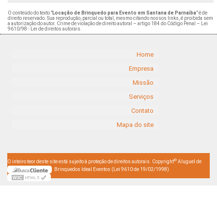
O conteúdo do texto "
Locação de Brinquedo para Evento em Santana de Parnaíba
" é de
direito reservado. Sua reprodução, parcial ou total, mesmo citando nossos links, é proibida sem
a autorização do autor. Crime de violação de direito autoral – artigo 184 do Código Penal –
Lei
9610/98 - Lei de direitos autorais
.
Home
Empresa
Missão
Serviços
Contato
Mapa do site
©
O inteiro teor deste site está sujeito à proteção de direitos autorais. Copyright
Aluguel de
Brinquedos Ideal Eventos (Lei 9610 de 19/02/1998)