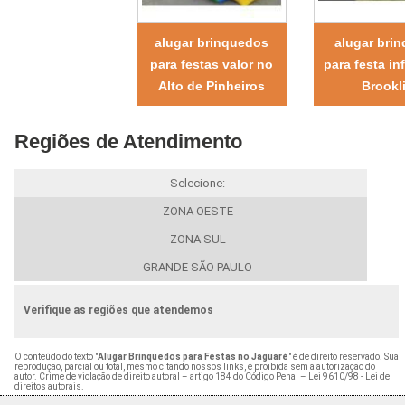
alugar brinquedos
alugar bri
para festas valor no
para festa in
Alto de Pinheiros
Brookl
Regiões de Atendimento
Selecione:
ZONA OESTE
ZONA SUL
GRANDE SÃO PAULO
Verifique as regiões que atendemos
O conteúdo do texto "
Alugar Brinquedos para Festas no Jaguaré
" é de direito reservado. Sua
reprodução, parcial ou total, mesmo citando nossos links, é proibida sem a autorização do
autor. Crime de violação de direito autoral – artigo 184 do Código Penal –
Lei 9610/98 - Lei de
direitos autorais
.