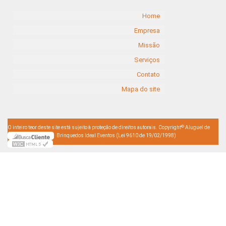
Home
Empresa
Missão
Serviços
Contato
Mapa do site
©
O inteiro teor deste site está sujeito à proteção de direitos autorais. Copyright
Aluguel de
Brinquedos Ideal Eventos (Lei 9610 de 19/02/1998)