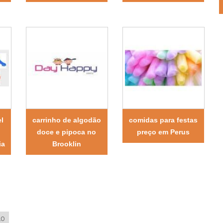
l
carrinho de algodão
comidas para festas
doce e pipoca no
preço em Perus
ia
Brooklin
LO