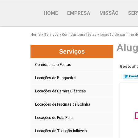
HOME
EMPRESA
MISSÃO
SER
Home
»
Serviços
»
Comidas para festas
»
locação de carrinho 
Alug
Serviços
Comidas para Festas
Gostou? c
Locações de Brinquedos
Locações de Camas Elásticas
Locações de Piscinas de Bolinha
Locações de Pula-Pula
Locações de Tobogãs Infláveis