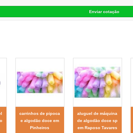
Enviar cotação
l
carrinhos de pipoca
aluguel de máquina
no
e algodão doce em
de algodão doce sp
Pinheiros
em Raposo Tavares