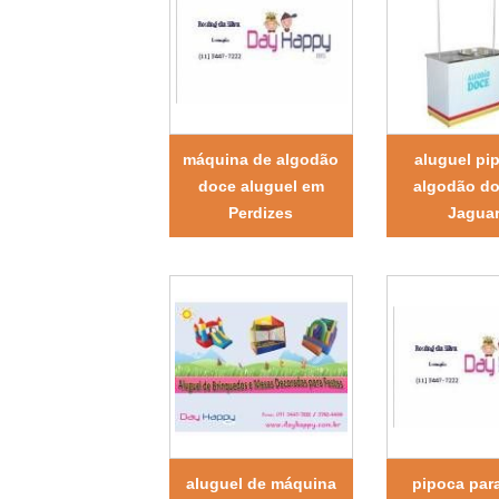
máquina de algodão
aluguel pi
doce aluguel em
algodão d
Perdizes
Jagua
aluguel de máquina
pipoca para