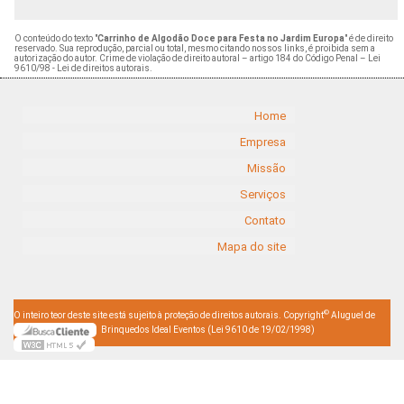
O conteúdo do texto "
Carrinho de Algodão Doce para Festa no Jardim Europa
" é de direito
reservado. Sua reprodução, parcial ou total, mesmo citando nossos links, é proibida sem a
autorização do autor. Crime de violação de direito autoral – artigo 184 do Código Penal –
Lei
9610/98 - Lei de direitos autorais
.
Home
Empresa
Missão
Serviços
Contato
Mapa do site
©
O inteiro teor deste site está sujeito à proteção de direitos autorais. Copyright
Aluguel de
Brinquedos Ideal Eventos (Lei 9610 de 19/02/1998)