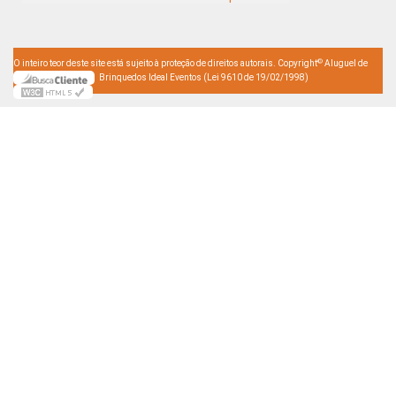
©
O inteiro teor deste site está sujeito à proteção de direitos autorais. Copyright
Aluguel de
Brinquedos Ideal Eventos (Lei 9610 de 19/02/1998)