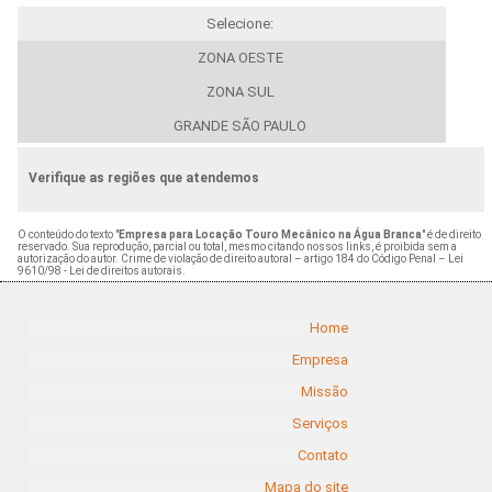
Selecione:
ZONA OESTE
ZONA SUL
GRANDE SÃO PAULO
Verifique as regiões que atendemos
O conteúdo do texto "
Empresa para Locação Touro Mecânico na Água Branca
" é de direito
reservado. Sua reprodução, parcial ou total, mesmo citando nossos links, é proibida sem a
autorização do autor. Crime de violação de direito autoral – artigo 184 do Código Penal –
Lei
9610/98 - Lei de direitos autorais
.
Home
Empresa
Missão
Serviços
Contato
Mapa do site