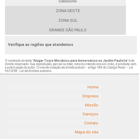
Selecione:
ZONA OESTE
ZONA SUL
GRANDE SÃO PAULO
Verifique as regiões que atendemos
O conteúdo do texto "
Alugar Touro Mecânico para Aniversários no Jardim Paulista
" é de
direito reservado. Sua reprodução, parcial ou total, mesmo citando nossos links, é proibida sem
a autorização do autor. Crime de violação de direito autoral – artigo 184 do Código Penal –
Lei
9610/98 - Lei de direitos autorais
.
Home
Empresa
Missão
Serviços
Contato
Mapa do site