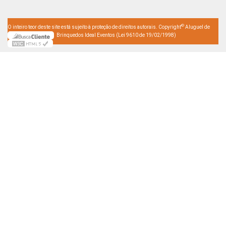
©
O inteiro teor deste site está sujeito à proteção de direitos autorais. Copyright
Aluguel de
Brinquedos Ideal Eventos (Lei 9610 de 19/02/1998)