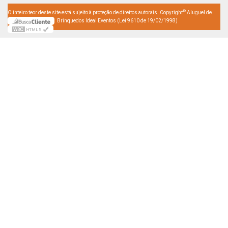
©
O inteiro teor deste site está sujeito à proteção de direitos autorais. Copyright
Aluguel de
Brinquedos Ideal Eventos (Lei 9610 de 19/02/1998)