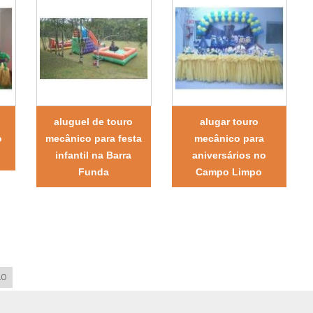
aluguel de touro
alugar touro
o
mecânico para festa
mecânico para
infantil na Barra
aniversários no
Funda
Campo Limpo
LO