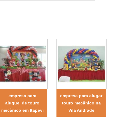
empresa para
empresa para alugar
aluguel de touro
touro mecânico na
mecânico em Itapevi
Vila Andrade