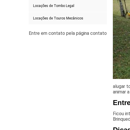
Locações de Tombo Legal
Locações de Touros Mecânicos
alugar t
animar a
Entr
Ficou in
Brinqued
Dica