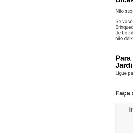
Não sabe
Se você 
Brinqued
de bolin
não deix
Para
Jard
Ligue p
Faça 
I