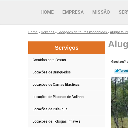
HOME
EMPRESA
MISSÃO
SER
Home
»
Serviços
»
Locações de touros mecânicos
»
alugar tou
Alug
Serviços
Comidas para Festas
Gostou? c
Locações de Brinquedos
Locações de Camas Elásticas
Locações de Piscinas de Bolinha
Locações de Pula-Pula
Locações de Tobogãs Infláveis