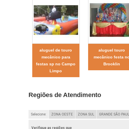
aluguel de touro
aluguel touro
mecânico para
mecânico festa n
festas sp no Campo
Brooklin
Limpo
Regiões de Atendimento
Selecione:
ZONA OESTE
ZONA SUL
GRANDE SÃO PAU
Verifique as regiões que