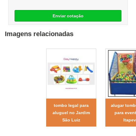
Enviar cotação
Imagens relacionadas
tombo legal para
alugar tomb
aluguel no Jardim
para even
São Luiz
Itapev