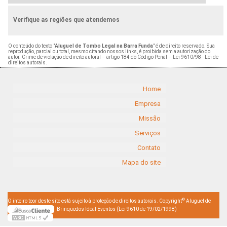
Verifique as regiões que atendemos
O conteúdo do texto "
Aluguel de Tombo Legal na Barra Funda
" é de direito reservado. Sua
reprodução, parcial ou total, mesmo citando nossos links, é proibida sem a autorização do
autor. Crime de violação de direito autoral – artigo 184 do Código Penal –
Lei 9610/98 - Lei de
direitos autorais
.
Home
Empresa
Missão
Serviços
Contato
Mapa do site
©
O inteiro teor deste site está sujeito à proteção de direitos autorais. Copyright
Aluguel de
Brinquedos Ideal Eventos (Lei 9610 de 19/02/1998)