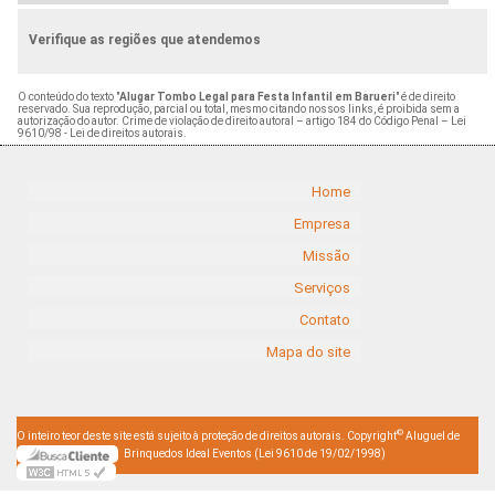
Verifique as regiões que atendemos
O conteúdo do texto "
Alugar Tombo Legal para Festa Infantil em Barueri
" é de direito
reservado. Sua reprodução, parcial ou total, mesmo citando nossos links, é proibida sem a
autorização do autor. Crime de violação de direito autoral – artigo 184 do Código Penal –
Lei
9610/98 - Lei de direitos autorais
.
Home
Empresa
Missão
Serviços
Contato
Mapa do site
©
O inteiro teor deste site está sujeito à proteção de direitos autorais. Copyright
Aluguel de
Brinquedos Ideal Eventos (Lei 9610 de 19/02/1998)