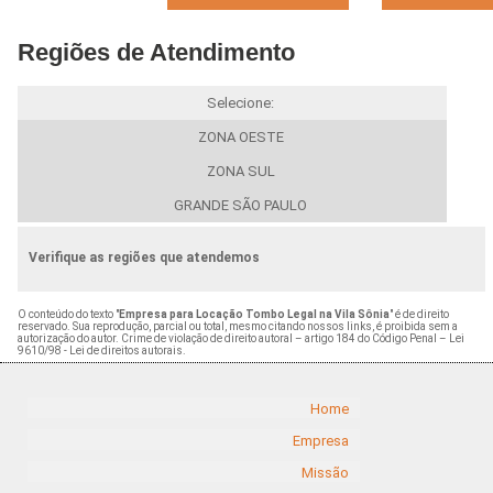
Regiões de Atendimento
Selecione:
ZONA OESTE
ZONA SUL
GRANDE SÃO PAULO
Verifique as regiões que atendemos
O conteúdo do texto "
Empresa para Locação Tombo Legal na Vila Sônia
" é de direito
reservado. Sua reprodução, parcial ou total, mesmo citando nossos links, é proibida sem a
autorização do autor. Crime de violação de direito autoral – artigo 184 do Código Penal –
Lei
9610/98 - Lei de direitos autorais
.
Home
Empresa
Missão