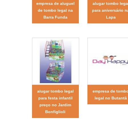
empresa de aluguel
alugar tombo lega
de tombo legal na
para aniversário n
Barra Funda
Lapa
alugar tombo legal
empresa de tomb
para festa infantil
legal no Butantã
preço no Jardim
Bonfiglioli