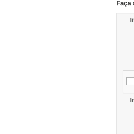
Faça 
I
I