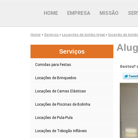
HOME
EMPRESA
MISSÃO
SER
Home
»
Serviços
»
Locações de tombo legal
»
locação de tombo
Alug
Serviços
Comidas para Festas
Gostou? c
Locações de Brinquedos
Locações de Camas Elásticas
Locações de Piscinas de Bolinha
Locações de Pula-Pula
Locações de Tobogãs Infláveis