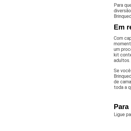
Para qu
diversão
Brinqued
Em r
Com capa
momentos
um proc
kit cont
adultos.
Se você
Brinqued
de cama 
toda a q
Para
Ligue p