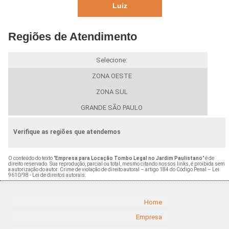
Luiz
Regiões de Atendimento
Selecione:
ZONA OESTE
ZONA SUL
GRANDE SÃO PAULO
Verifique as regiões que atendemos
O conteúdo do texto "
Empresa para Locação Tombo Legal no Jardim Paulistano
" é de
direito reservado. Sua reprodução, parcial ou total, mesmo citando nossos links, é proibida sem
a autorização do autor. Crime de violação de direito autoral – artigo 184 do Código Penal –
Lei
9610/98 - Lei de direitos autorais
.
Home
Empresa