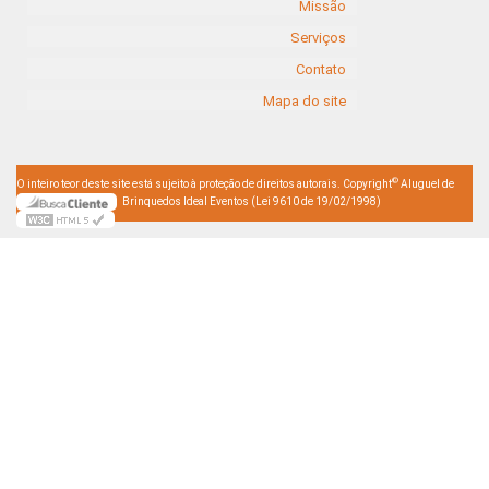
Missão
Serviços
Contato
Mapa do site
©
O inteiro teor deste site está sujeito à proteção de direitos autorais. Copyright
Aluguel de
Brinquedos Ideal Eventos (Lei 9610 de 19/02/1998)