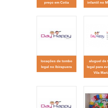
preço em Cotia
infantil no 
locações de tombo
aluguel de
legal no Ibirapuera
legal para e
Vila Mar