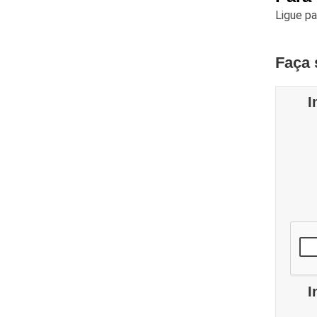
Ligue p
Faça 
I
I