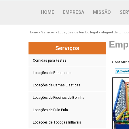
HOME
EMPRESA
MISSÃO
SER
Home
»
Serviços
»
Locações de tombo legal
»
aluguel de tombo l
Empr
Serviços
Comidas para Festas
Gostou? c
Locações de Brinquedos
Locações de Camas Elásticas
Locações de Piscinas de Bolinha
Locações de Pula-Pula
Locações de Tobogãs Infláveis