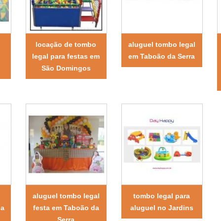
locação de tombo
aluguel tombo legal
legal para festas em
em Taboão da Serra
São Domingos
aluguel tombo legal
tombo legal para
na
festa em Taboão da
aluguel no Jardins
Serra