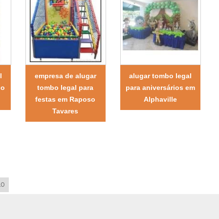
l
empresa de alugar
alugar tombo legal
no
tombo legal para
para aniversários em
festas em Raposo
Alphaville
Tavares
LO