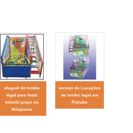
aluguel de tombo
serviço de Locações
legal para festa
de tombo legal em
infantil preço no
Pirituba
Ibirapuera