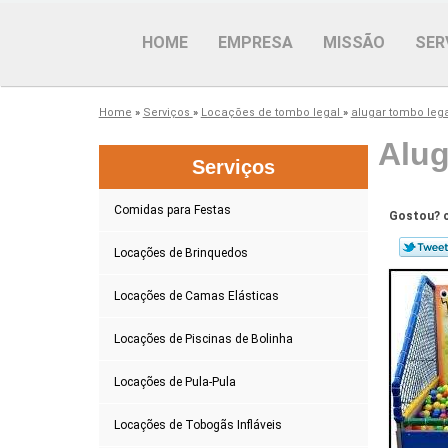
HOME
EMPRESA
MISSÃO
SER
Home
»
Serviços
»
Locações de tombo legal
»
alugar tombo leg
Alug
Serviços
Comidas para Festas
Gostou? c
Locações de Brinquedos
Locações de Camas Elásticas
Locações de Piscinas de Bolinha
Locações de Pula-Pula
Locações de Tobogãs Infláveis