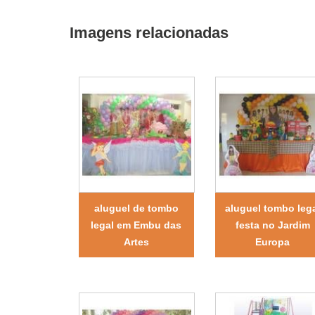
Imagens relacionadas
aluguel de tombo
aluguel tombo leg
legal em Embu das
festa no Jardim
Artes
Europa