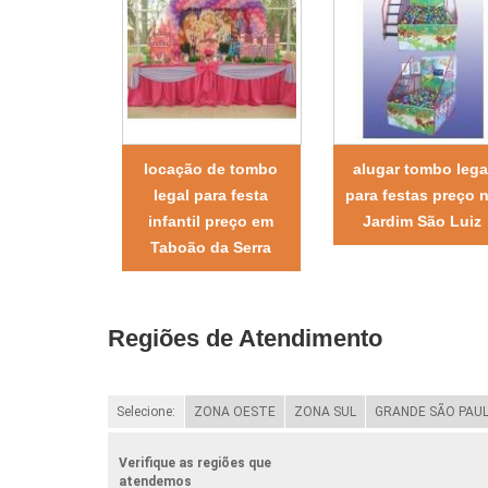
locação de tombo
alugar tombo lega
legal para festa
para festas preço 
infantil preço em
Jardim São Luiz
Taboão da Serra
Regiões de Atendimento
Selecione:
ZONA OESTE
ZONA SUL
GRANDE SÃO PAU
Verifique as regiões que
atendemos