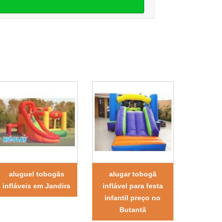
aluguel tobogãs
alugar tobogã
infláveis em Jandira
inflável para festa
infantil preço no
Butantã