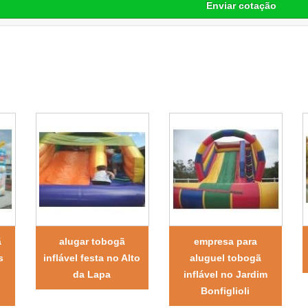
Enviar cotação
ã
alugar tobogã
empresa para
s
inflável festa no Alto
aluguel tobogã
da Lapa
inflável no Jardim
Bonfiglioli