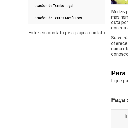
Locações de Tombo Legal
Muitas 
mas nem 
Locações de Touros Mecânicos
está pe
concorre
Se você 
oferece 
cama elá
conosco
Para
Ligue p
Faça 
I