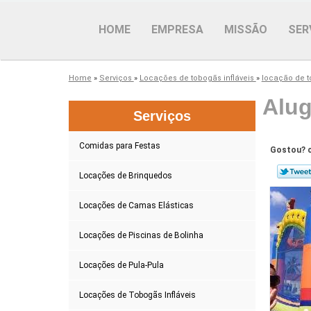
HOME
EMPRESA
MISSÃO
SER
Home
»
Serviços
»
Locações de tobogãs infláveis
»
locação de t
Alug
Serviços
Comidas para Festas
Gostou? c
Locações de Brinquedos
Locações de Camas Elásticas
Locações de Piscinas de Bolinha
Locações de Pula-Pula
Locações de Tobogãs Infláveis