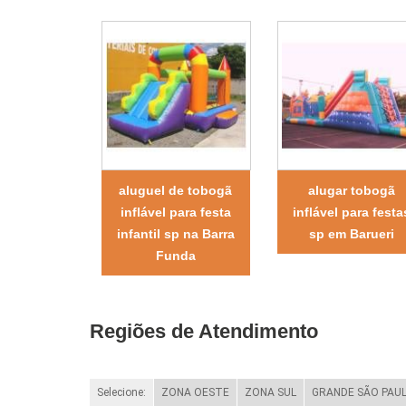
aluguel de tobogã
alugar tobogã
inflável para festa
inflável para festa
infantil sp na Barra
sp em Barueri
Funda
Regiões de Atendimento
Selecione:
ZONA OESTE
ZONA SUL
GRANDE SÃO PAU