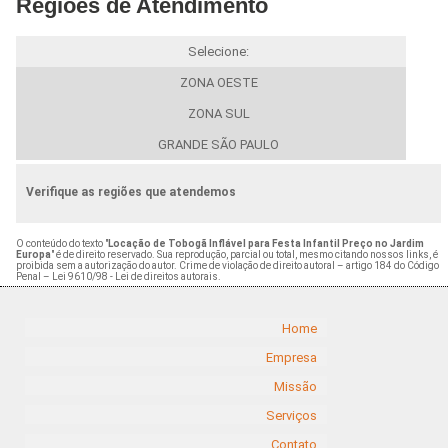
Regiões de Atendimento
Selecione:
ZONA OESTE
ZONA SUL
GRANDE SÃO PAULO
Verifique as regiões que atendemos
O conteúdo do texto "
Locação de Tobogã Inflável para Festa Infantil Preço no Jardim
Europa
" é de direito reservado. Sua reprodução, parcial ou total, mesmo citando nossos links, é
proibida sem a autorização do autor. Crime de violação de direito autoral – artigo 184 do Código
Penal –
Lei 9610/98 - Lei de direitos autorais
.
Home
Empresa
Missão
Serviços
Contato