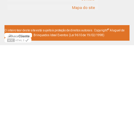
Mapa do site
©
O inteiro teor deste site está sujeito à proteção de direitos autorais. Copyright
Aluguel de
Brinquedos Ideal Eventos (Lei 9610 de 19/02/1998)