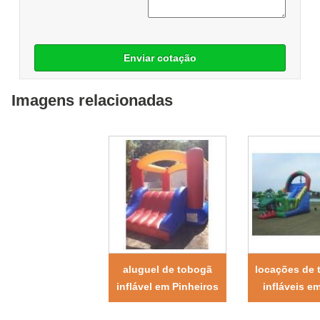
Enviar cotação
Imagens relacionadas
aluguel de tobogã
locações de 
inflável em Pinheiros
infláveis e