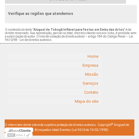
Verifique as regiões que atendemos
O conteúdo do texto "
Aluguel de Tobogã Inflável para Festas em Embu das Artes
" é de
direito reservado. Sua reprodução, parcial ou total, mesmo citando nossos links, é proibida sem
a autorização do autor. Crime de violação de direito autoral – artigo 184 do Código Penal –
Lei
9610/98 - Lei de direitos autorais
.
Home
Empresa
Missão
Serviços
Contato
Mapa do site
©
O inteiro teor deste site está sujeito à proteção de direitos autorais. Copyright
Aluguel de
Brinquedos Ideal Eventos (Lei 9610 de 19/02/1998)