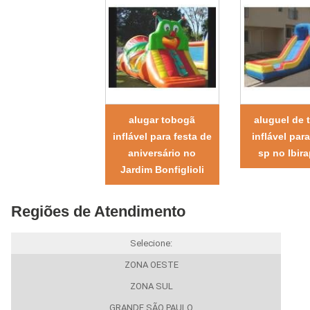
alugar tobogã
aluguel de 
inflável para festa de
inflável par
aniversário no
sp no Ibir
Jardim Bonfiglioli
Regiões de Atendimento
Selecione:
ZONA OESTE
ZONA SUL
GRANDE SÃO PAULO