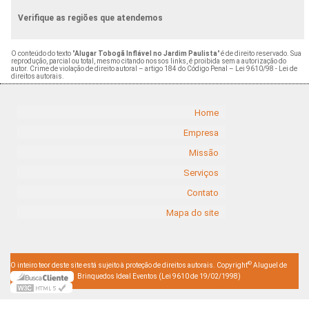
Verifique as regiões que atendemos
O conteúdo do texto "
Alugar Tobogã Inflável no Jardim Paulista
" é de direito reservado. Sua
reprodução, parcial ou total, mesmo citando nossos links, é proibida sem a autorização do
autor. Crime de violação de direito autoral – artigo 184 do Código Penal –
Lei 9610/98 - Lei de
direitos autorais
.
Home
Empresa
Missão
Serviços
Contato
Mapa do site
©
O inteiro teor deste site está sujeito à proteção de direitos autorais. Copyright
Aluguel de
Brinquedos Ideal Eventos (Lei 9610 de 19/02/1998)