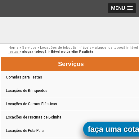
MENU
Home
»
Serviços
»
Locações de tobogãs infláveis
»
aluguel de tobogã inflável
festas
»
alugar tobogã inflável no Jardim Paulista
Serviços
Comidas para Festas
Locações de Brinquedos
Locações de Camas Elásticas
Locações de Piscinas de Bolinha
faça uma cot
Locações de Pula-Pula