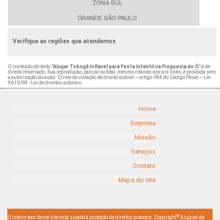
ZONA SUL
GRANDE SÃO PAULO
Verifique as regiões que atendemos
O conteúdo do texto "
Alugar Tobogã Inflável para Festa Infantil na Freguesia do Ó
" é de
direito reservado. Sua reprodução, parcial ou total, mesmo citando nossos links, é proibida sem
a autorização do autor. Crime de violação de direito autoral – artigo 184 do Código Penal –
Lei
9610/98 - Lei de direitos autorais
.
Home
Empresa
Missão
Serviços
Contato
Mapa do site
©
O inteiro teor deste site está sujeito à proteção de direitos autorais. Copyright
Aluguel de