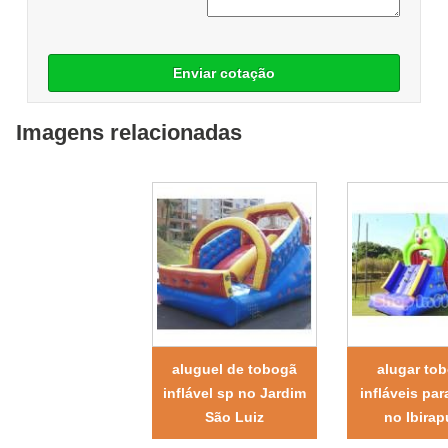
Enviar cotação
Imagens relacionadas
aluguel de tobogã
alugar to
inflável sp no Jardim
infláveis par
São Luiz
no Ibirap