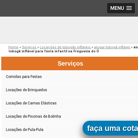
MENU
Home
»
Serviços
»
Locações de tobogãs infláveis
»
alugar tobogã inflável
»
al
tobogã inflável para festa infantil na Freguesia do Ó
Serviços
Comidas para Festas
Locações de Brinquedos
Locações de Camas Elásticas
Locações de Piscinas de Bolinha
faça uma cot
Locações de Pula-Pula