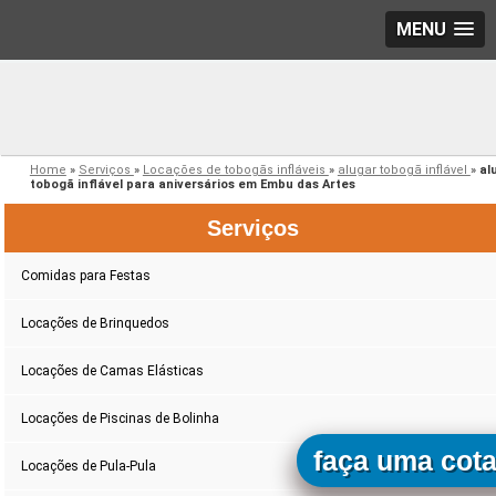
MENU
Home
»
Serviços
»
Locações de tobogãs infláveis
»
alugar tobogã inflável
»
al
tobogã inflável para aniversários em Embu das Artes
Serviços
Comidas para Festas
Locações de Brinquedos
Locações de Camas Elásticas
Locações de Piscinas de Bolinha
faça uma cot
Locações de Pula-Pula