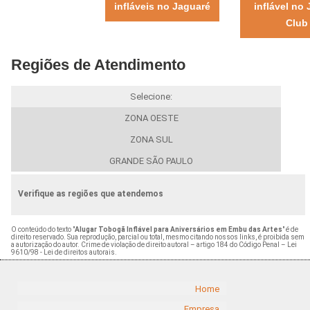
infláveis no Jaguaré
inflável no
Club
Regiões de Atendimento
Selecione:
ZONA OESTE
ZONA SUL
GRANDE SÃO PAULO
Verifique as regiões que atendemos
O conteúdo do texto "
Alugar Tobogã Inflável para Aniversários em Embu das Artes
" é de
direito reservado. Sua reprodução, parcial ou total, mesmo citando nossos links, é proibida sem
a autorização do autor. Crime de violação de direito autoral – artigo 184 do Código Penal –
Lei
9610/98 - Lei de direitos autorais
.
Home
Empresa