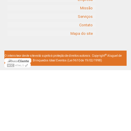
Missão
Serviços
Contato
Mapa do site
©
O inteiro teor deste site está sujeito à proteção de direitos autorais. Copyright
Aluguel de
Brinquedos Ideal Eventos (Lei 9610 de 19/02/1998)