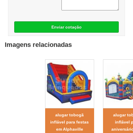
Enviar cotação
Imagens relacionadas
alugar tobogã
alugar to
inflável para festas
inflável 
em Alphaville
aniversári