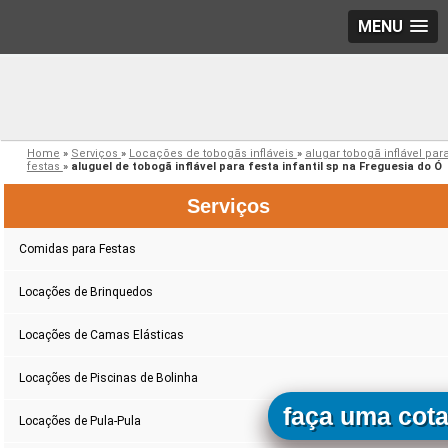
MENU
Home
»
Serviços
»
Locações de tobogãs infláveis
»
alugar tobogã inflável par
festas
»
aluguel de tobogã inflável para festa infantil sp na Freguesia do Ó
Serviços
Comidas para Festas
Locações de Brinquedos
Locações de Camas Elásticas
Locações de Piscinas de Bolinha
faça uma cot
Locações de Pula-Pula