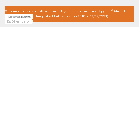
©
O inteiro teor deste site está sujeito à proteção de direitos autorais. Copyright
Aluguel de
Brinquedos Ideal Eventos (Lei 9610 de 19/02/1998)