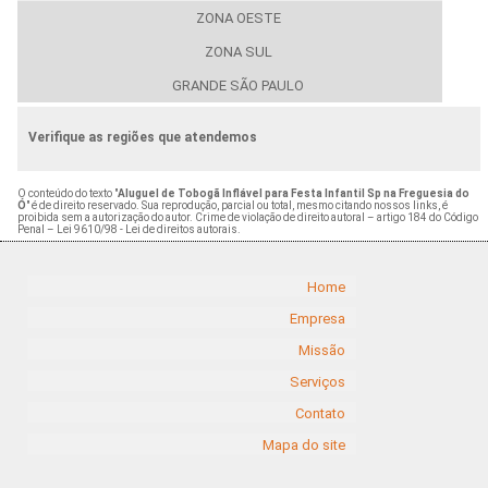
ZONA OESTE
ZONA SUL
GRANDE SÃO PAULO
Verifique as regiões que atendemos
O conteúdo do texto "
Aluguel de Tobogã Inflável para Festa Infantil Sp na Freguesia do
Ó
" é de direito reservado. Sua reprodução, parcial ou total, mesmo citando nossos links, é
proibida sem a autorização do autor. Crime de violação de direito autoral – artigo 184 do Código
Penal –
Lei 9610/98 - Lei de direitos autorais
.
Home
Empresa
Missão
Serviços
Contato
Mapa do site