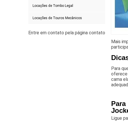
Locações de Tombo Legal
Locações de Touros Mecânicos
Mais imp
particip
Dica
Para que
oferece 
cama elá
adequad
Para
Jock
Ligue p