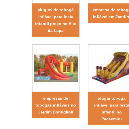
aluguel de tobogã
empresa de tobog
inflável para festa
inflável em Jandir
infantil preço no Alto
da Lapa
empresas de
alugar tobogã
tobogãs infláveis no
inflável para fest
Jardim Bonfiglioli
infantil no
Pacaembu