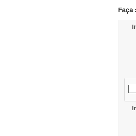
Faça 
I
I