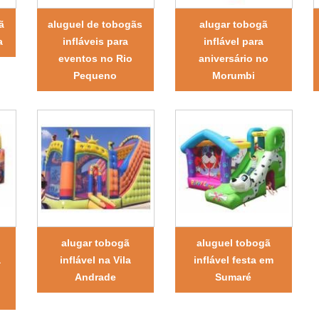
ã
aluguel de tobogãs
alugar tobogã
a
infláveis para
inflável para
eventos no Rio
aniversário no
Pequeno
Morumbi
alugar tobogã
aluguel tobogã
a
inflável na Vila
inflável festa em
Andrade
Sumaré