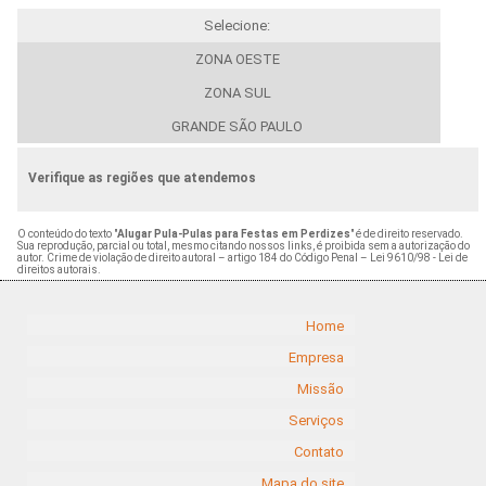
Selecione:
ZONA OESTE
ZONA SUL
GRANDE SÃO PAULO
Verifique as regiões que atendemos
O conteúdo do texto "
Alugar Pula-Pulas para Festas em Perdizes
" é de direito reservado.
Sua reprodução, parcial ou total, mesmo citando nossos links, é proibida sem a autorização do
autor. Crime de violação de direito autoral – artigo 184 do Código Penal –
Lei 9610/98 - Lei de
direitos autorais
.
Home
Empresa
Missão
Serviços
Contato
Mapa do site