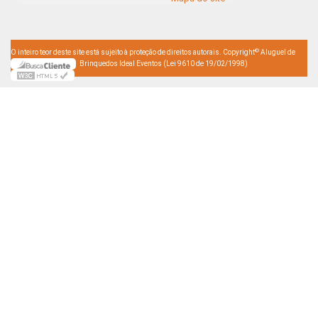
©
O inteiro teor deste site está sujeito à proteção de direitos autorais. Copyright
Aluguel de
Brinquedos Ideal Eventos (Lei 9610 de 19/02/1998)