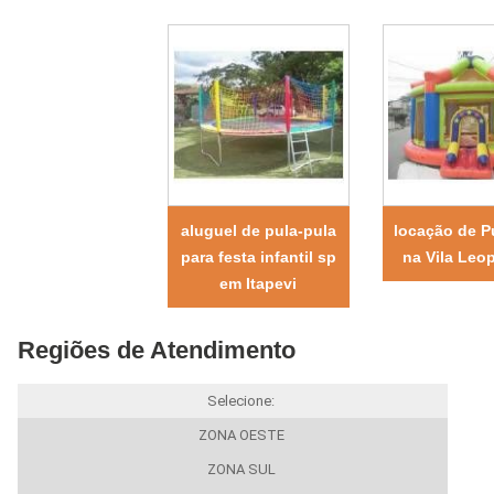
aluguel de pula-pula
locação de P
para festa infantil sp
na Vila Leo
em Itapevi
Regiões de Atendimento
Selecione:
ZONA OESTE
ZONA SUL