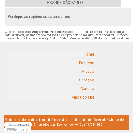
GRANDE SÃO PAULO
Verifique as regiões que atendemos
O conteúdo do texto "
Alugar Pula-Pula em Barueri
" é de direito reservado. Sua reprodução,
parcial ou total, mesmo citando nossos links, é proibida sem a autorização do autor. Crime de
violação de direito autoral – artigo 184 do Código Penal –
Lei 9610/98 - Lei de direitos autorais
.
Home
Empresa
Missão
Serviços
Contato
Mapa do site
©
O inteiro teor deste site está sujeito à proteção de direitos autorais. Copyright
Aluguel de
Brinquedos Ideal Eventos (Lei 9610 de 19/02/1998)