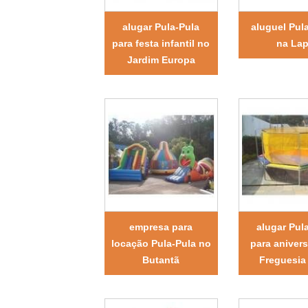
alugar Pula-Pula
aluguel Pul
para festa infantil no
na La
Jardim Europa
empresa para
alugar Pul
locação Pula-Pula no
para anivers
Butantã
Freguesia