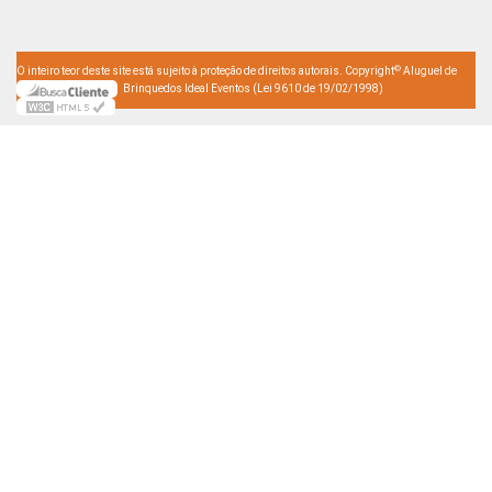
©
O inteiro teor deste site está sujeito à proteção de direitos autorais. Copyright
Aluguel de
Brinquedos Ideal Eventos (Lei 9610 de 19/02/1998)