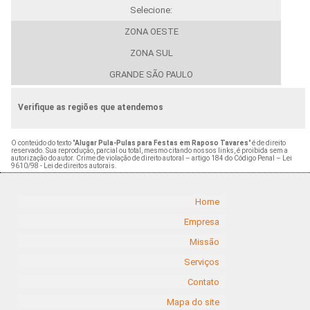
Selecione:
ZONA OESTE
ZONA SUL
GRANDE SÃO PAULO
Verifique as regiões que atendemos
O conteúdo do texto "
Alugar Pula-Pulas para Festas em Raposo Tavares
" é de direito
reservado. Sua reprodução, parcial ou total, mesmo citando nossos links, é proibida sem a
autorização do autor. Crime de violação de direito autoral – artigo 184 do Código Penal –
Lei
9610/98 - Lei de direitos autorais
.
Home
Empresa
Missão
Serviços
Contato
Mapa do site