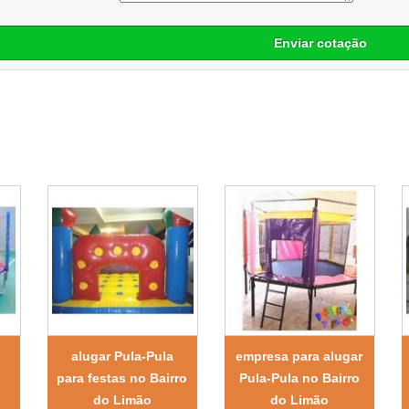
Enviar cotação
alugar Pula-Pula
empresa para alugar
para festas no Bairro
Pula-Pula no Bairro
do Limão
do Limão