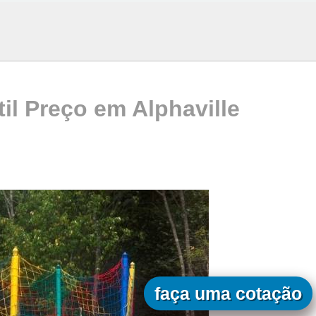
til Preço em Alphaville
faça uma cotação