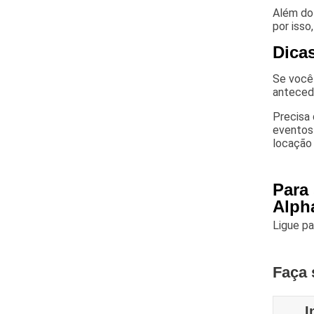
Além do 
por isso
Dica
Se você
anteced
Precisa 
eventos 
locação 
Para 
Alpha
Ligue p
Faça 
I