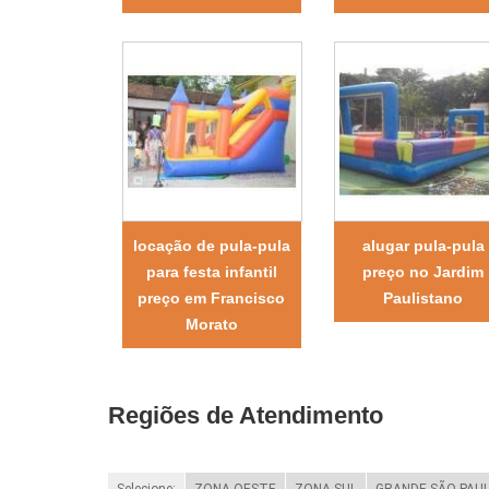
locação de pula-pula
alugar pula-pula
para festa infantil
preço no Jardim
preço em Francisco
Paulistano
Morato
Regiões de Atendimento
Selecione:
ZONA OESTE
ZONA SUL
GRANDE SÃO PAU