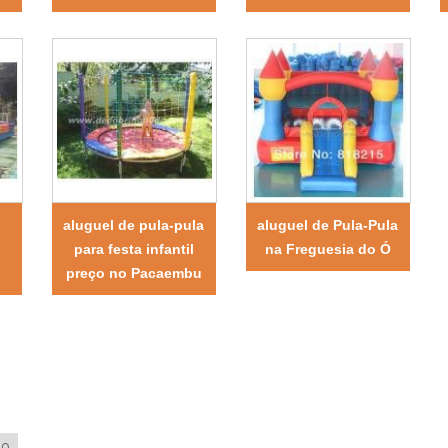
aluguel de pula-pula
aluguel de Pula-Pula
para festa infantil
na Freguesia do Ó
preço no Pacaembu
LO