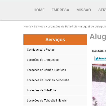
HOME
EMPRESA
MISSÃO
SER
Home
»
Serviços
»
Locações de Pula-Pula
»
aluguel de pula-pul
Alug
Serviços
Comidas para Festas
Gostou? c
Locações de Brinquedos
Locações de Camas Elásticas
Locações de Piscinas de Bolinha
Locações de Pula-Pula
Locações de Tobogãs Infláveis